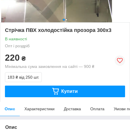
Стрічка ПВХ холодостійка прозора 300х3
В наявності
Опт і роздріб
220
₴
Мінімальна сума замовлення на сайті — 900 ₴
183 ₴
від 250 шт.
Купити
Опис
Характеристики
Доставка
Оплата
Умови п
Опис