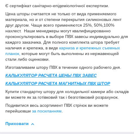
Є сертифікат санітарно-епідеміологічної експертизи.
Цена шторы считается не только от вида применяемого
материала, но и от степени перекрытия силиконовых лент
друг другом. Чаще всего применяются 25%, 50%,100%
нахлест. Наши менеджеры могут квалифицированно
проконсультировать в выборе ПВХ завесы индивидуально для
каждого заказчика. Для полного комплекта штора требует
наличия и крепежа, в виде
карниза и крепежных съемных
планок,
которые могут быть выполнены из нержавеющей
стали либо оцинковки.
Изготавливаем штору ПВХ в течении одного рабочего дня.
КАЛЬКУЛЯТОР РАСЧЕТА ЦЕНЫ ПВХ ЗАВЕС
КАЛЬКУЛЯТОР РАСЧЕТА МАГНИТНЫХ ПВХ ШТОР
Купити стандартну штору для холодильної камери або складів
ви можете як за готівковий так і безготівковий розрахунок.
Подивитися весь асортимент ПВХ стрічок ви можете
перейшовши
за посиланням
.
Приховати