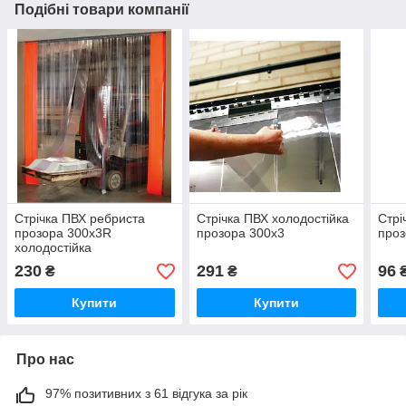
Подібні товари компанії
Стрічка ПВХ ребриста
Стрічка ПВХ холодостійка
Стрі
прозора 300х3R
прозора 300х3
проз
холодостійка
230
291
96
₴
₴
Купити
Купити
Про нас
97% позитивних з 61 відгука за рік