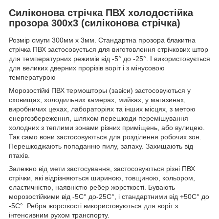
Силіконова стрічка ПВХ холодостійка
прозора 300х3 (силіконова стрічка)
Розмір смуги 300мм х 3мм. Стандартна прозора блакитна
стрічка ПВХ застосовується для виготовлення стрічкових штор
для температурних режимів від -5° до -25°. І використовується
для великих дверних прорізів воріт і з мінусовою
температурою
Морозостійкі ПВХ термошторы (завіси) застосовуються у
сховищах, холодильних камерах, мийках, у магазинах,
виробничих цехах, лабораторіях та інших місцях, з метою
енергозбереження, шляхом перешкоди перемішування
холодних з теплими зонами різних приміщень, або вулицею.
Так само вони застосовуються для розділення робочих зон.
Перешкоджають попаданню пилу, запаху. Захищають від
птахів.
Залежно від мети застосування, застосовуються різні ПВХ
стрічки, які відрізняються шириною, товщиною, кольором,
еластичністю, наявністю ребер жорсткості. Бувають
морозостійкими від -5С° до-25С°, і стандартними від +50С° до
-5С°. Ребра жорсткості використовуються для воріт з
інтенсивним рухом транспорту.