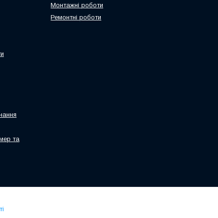
Монтажні роботи
Ремонтні роботи
ти
нання
мер та
ті