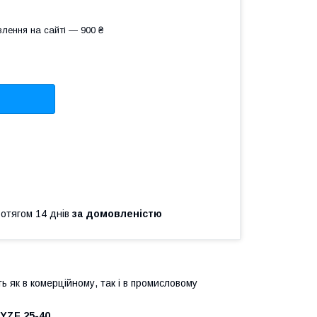
лення на сайті — 900 ₴
ротягом 14 днів
за домовленістю
 як в комерційному, так і в промисловому
YZF 25-40