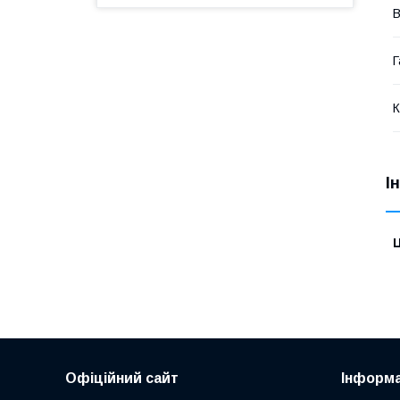
В
Г
К
І
Ц
Офіційний сайт
Інформа