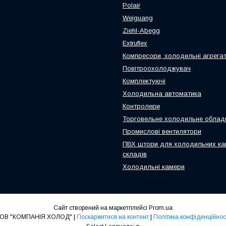
Polair
Weiguang
Ziehl-Abegg
Extruflex
Компресори, холодильні агрега
Повітроохолоджувач
Комплектуючі
Холодильна автоматика
Контролери
Торговельне холодильне облад
Промислові вентилятори
ПВХ штори для холодильних ка
складів
Холодильні камери
Сайт створений на маркетплейсі
Prom.ua
ТОВ "КОМПАНІЯ ХОЛОД" |
Поскаржитися на контент
|
Політика конфіденційнос