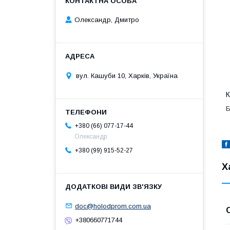
Олександр, Дмитро
вул. Кашуби 10, Харків, Україна
К
Б
+380 (66) 077-17-44
Олександр
+380 (99) 915-52-27
Х
doc@holodprom.com.ua
+380660771744