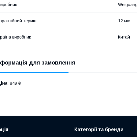
иробник
Weiguan
арантійний термін
12 міс
раїна виробник
Китай
нформація для замовлення
іна:
849 ₴
ція
Категорії та бренди