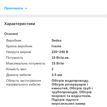
Приховати
Характеристики
Основні
Виробник
Sedes
Країна виробник
Італія
Напруга мережі
220~240 В
Потужність
15 Вт/м.кв.
Максимальна потужність
15 Вт/м
Кількість жил
2
Діаметр кабелю
3.5 мм
Область застосування
Обігрів водопроводу,
нагрівального кабелю
Обігрів резервуарів і
ємностей, Обігрів труб і
трубопроводів, Обігрів
покрівлі та водостоків,
Підігрів підлоги
морозильних камер