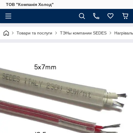
ТОВ "Компанія Холод"
Товари та послуги
ТЭНы компании SEDES
Нагріваль