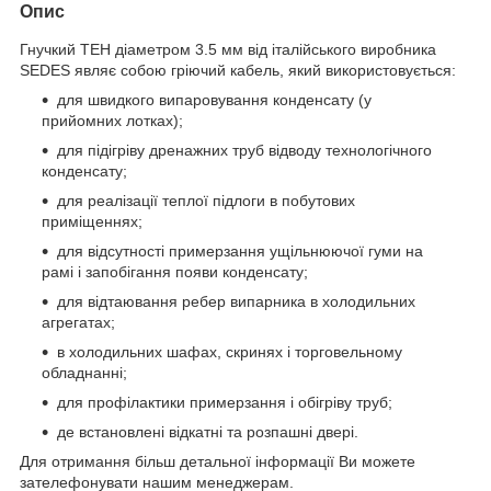
Опис
Гнучкий
ТЕН діаметром 3.5 мм
від
італійського
виробника
SEDES
являє
собою
гріючий
кабель
,
який
використовується
:
для
швидкого
випаровування
конденсату
(
у
прийомних
лотках
);
для
підігріву
дренажних
труб
відводу
технологічного
конденсату
;
для
реалізації
теплої
підлоги
в
побутових
приміщеннях
;
для
відсутності
примерзання
ущільнюючої
гуми
на
рамі
і
запобігання
появи
конденсату
;
для
відтаювання
ребер
випарника
в
холодильних
агрегатах
;
в
холодильних
шафах
,
скринях
і
торговельному
обладнанні
;
для
профілактики
примерзання
і
обігріву
труб
;
де
встановлені
відкатні
та
розпашні
двері
.
Для
отримання
більш
детальної
інформації
Ви
можете
зателефонувати
нашим
менеджерам
.