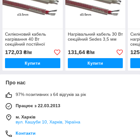
Силіконовий кабель
Нагрівальний кабель 30 Вт
Силі
нагрівання 40 Вт
секційний Sedes 3,5 мм
нагр
секційний постійної
секц
потужності Sedes 5х7мм
поту
172,03
131,64
125
₴/м
₴/м
Купити
Купити
Про нас
97% позитивних з 64 відгуків за рік
Працює з 22.03.2013
м. Харків
вул. Кашуби 10, Харків, Україна
Контакти