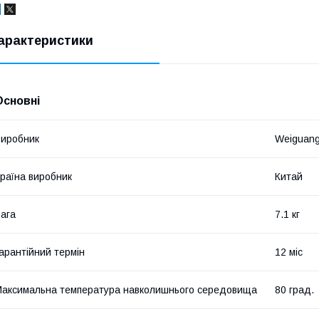
арактеристики
Основні
иробник
Weiguan
раїна виробник
Китай
ага
7.1 кг
арантійний термін
12 міс
аксимальна температура навколишнього середовища
80 град.