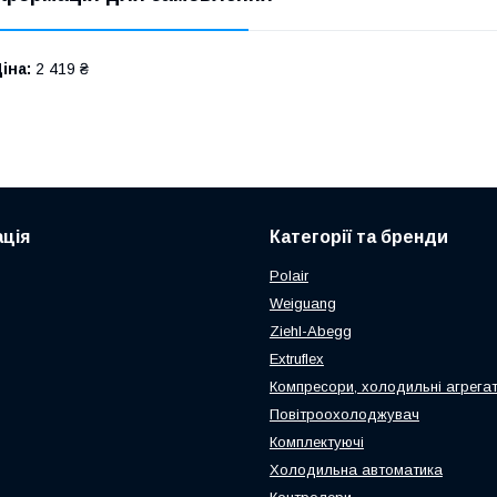
іна:
2 419 ₴
ція
Категорії та бренди
Polair
Weiguang
Ziehl-Abegg
Extruflex
Компресори, холодильні агрега
Повітроохолоджувач
Комплектуючі
Холодильна автоматика