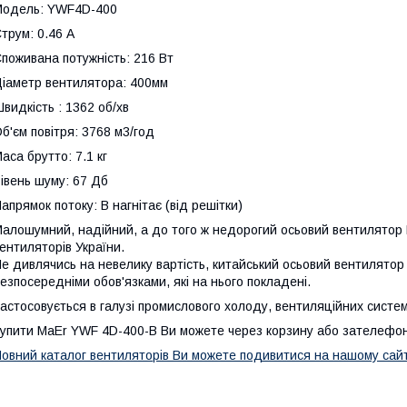
Модель: YWF4D-400
трум: 0.46 А
поживана потужність: 216 Вт
іаметр вентилятора: 400мм
видкість : 1362 об/хв
б'єм повітря: 3768 м3/год
аса брутто: 7.1 кг
івень шуму: 67 Дб
апрямок потоку: B нагнітає (від решітки)
алошумний, надійний, а до того ж недорогий осьовий вентилятор 
ентиляторів України.
е дивлячись на невелику вартість, китайський осьовий вентилятор 
езпосередніми обов'язками, які на нього покладені.
астосовується в галузі промислового холоду, вентиляційних система
упити MaEr YWF 4D-400-B Ви можете через корзину або зателефо
овний каталог вентиляторів Ви можете подивитися на нашому
сай