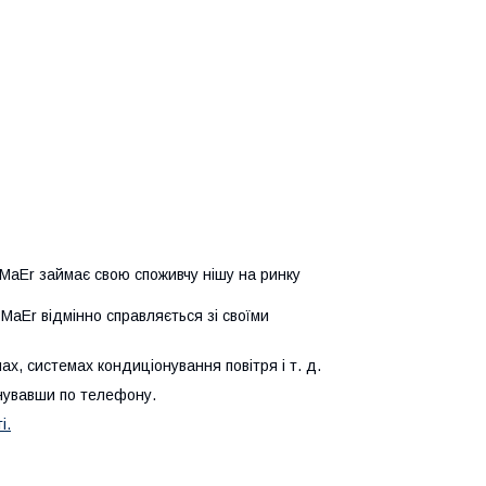
MaEr займає свою споживчу нішу на ринку
MaEr відмінно справляється зі своїми
х, системах кондиціонування повітря і т. д.
нувавши по телефону.
ті
.