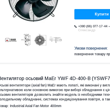
Купити
+380 (66) 077-17-44
Олександр
повернення товару п
Вентилятор осьовий MaEr YWF 4D-400-B (YSWF7
сьові вентилятори (axial fan) MaEr мають лопаті, які виконані у виг
льтернативою коли основною вимогою при виборі обладнання є ціна
сьових вентиляторів дозволить знайти модель із необхідними тех
олодильному обладнанні, системах кондиціонування повітря, а так
овар: Industrial Axial Fan Motor 400mm