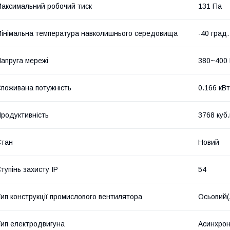
аксимальний робочий тиск
131 Па
інімальна температура навколишнього середовища
-40 град.
апруга мережі
380~400
поживана потужність
0.166 кВт
родуктивність
3768 куб
Стан
Новий
тупінь захисту IP
54
ип конструкції промислового вентилятора
Осьовий(
ип електродвигуна
Асинхро