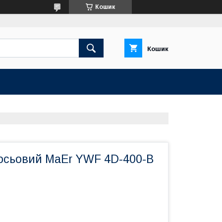
Кошик
Кошик
осьовий MaEr YWF 4D-400-B
)