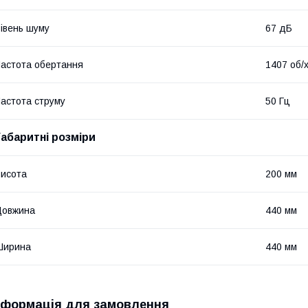
івень шуму
67 дБ
астота обертання
1407 об/
астота струму
50 Гц
Габаритні розміри
исота
200 мм
Довжина
440 мм
Ширина
440 мм
нформація для замовлення