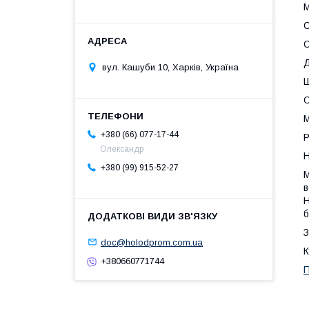
С
С
Д
вул. Кашуби 10, Харків, Україна
Ш
О
М
+380 (66) 077-17-44
Р
Олександр
Н
+380 (99) 915-52-27
М
в
Н
б
З
doc@holodprom.com.ua
К
+380660771744
П