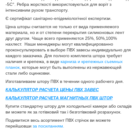
-5С°. Ребра жорсткості використовуються для воріт з
інтенсивним рухом транспорту.
Є сертифікат санітарно-епідеміологічної експертизи.
Цена шторы считается не только от вида применяемого
материала, но и от степени перекрытия силиконовых лент
друг другом. Чаще всего применяются 25%, 50%,100%
нахлест. Наши менеджеры могут квалифицированно
проконсультировать в выборе ПВХ завесы индивидуально для
каждого заказчика. Для полного комплекта штора требует
наличия и крепежа, в виде
карниза и крепежных съемных
планок,
которые могут быть выполнены из нержавеющей
стали либо оцинковки.
Изготавливаем штору ПВХ в течении одного рабочего дня.
КАЛЬКУЛЯТОР РАСЧЕТА ЦЕНЫ ПВХ ЗАВЕС
КАЛЬКУЛЯТОР РАСЧЕТА МАГНИТНЫХ ПВХ ШТОР
Купити стандартну штору для холодильної камери або складів
ви можете як за готівковий так і безготівковий розрахунок.
Подивитися весь асортимент ПВХ стрічок ви можете
перейшовши
за посиланням
.