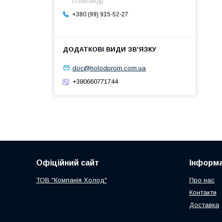
Олександр
+380 (99) 915-52-27
doc@holodprom.com.ua
+380660771744
Офіційний сайт
Інформа
ТОВ "Компанія Холод"
Про нас
Контакти
Доставка