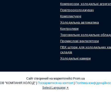
Компресори, холодильні агрега
Повітроохолоджувач
Комплектуючі
Холодильна автоматика
Контролери
Торговельне холодильне облад
Промислові вентилятори
ПВХ штори для холодильних ка
складів
Холодильні камери
Сайт створений на маркетплейсі
Prom.ua
ТОВ "КОМПАНІЯ ХОЛОД" |
Поскаржитися на контент
|
Політика конфіденційнос
Select Language
▼