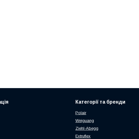
ція
Категорії та бренди
Polair
Weiguang
Ziehl-Abegg
Extruflex