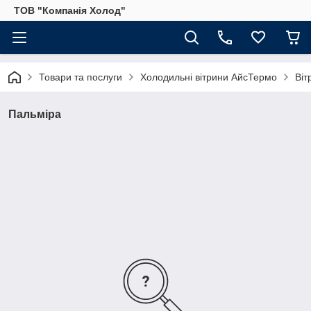
ТОВ "Компанія Холод"
Товари та послуги
Холодильні вітрини АйсТермо
Віт
Пальміра