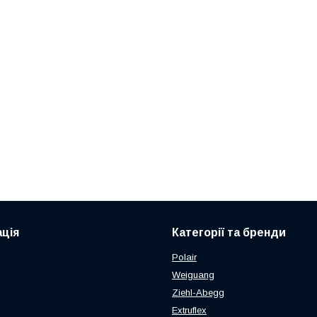
ція
Категорії та бренди
Polair
Weiguang
Ziehl-Abegg
Extruflex