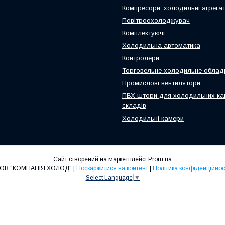
Компресори, холодильні агрега
Повітроохолоджувач
Комплектуючі
Холодильна автоматика
Контролери
Торговельне холодильне облад
Промислові вентилятори
ПВХ штори для холодильних ка
складів
Холодильні камери
Сайт створений на маркетплейсі
Prom.ua
ТОВ "КОМПАНІЯ ХОЛОД" |
Поскаржитися на контент
|
Політика конфіденційнос
Select Language
▼