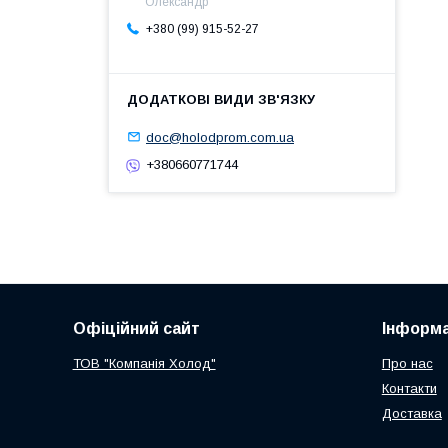
Олександр
+380 (99) 915-52-27
doc@holodprom.com.ua
+380660771744
Офіційний сайт
Інформа
ТОВ "Компанія Холод"
Про нас
Контакти
Доставка