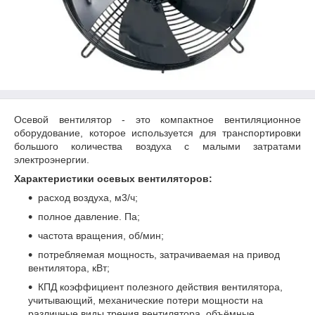
Осевой вентилятор - это компактное вентиляционное
оборудование, которое используется для транспортировки
большого количества воздуха с малыми затратами
электроэнергии.
Характеристики осевых вентиляторов:
расход воздуха, м3/ч;
полное давление. Па;
частота вращения, об/мин;
потребляемая мощность, затрачиваемая на привод
вентилятора, кВт;
КПД коэффициент полезного действия вентилятора,
учитывающий, механические потери мощности на
различные виды трения вентилятора, объёмные