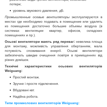
потери;
уровень звукового давления, дБ.
Промышленные осевые вентиляторы
эксплуатируются в
местах где необходимо подавать в помещение или удалять
из помещения достаточно большие объемы воздуха (в
системах вентиляции квартир, офисов, складских
помещениях и пр.).
Осьові вентилятори мають ряд переваг:
невелика площа
для монтажу, можливість управління обертанням, мала
потужність споживання енергії. Осьові вентилятори
забезпечать швидке очищення повітря в приміщеннях від
різних домішок.
Технічні характеристики осьових вентиляторів
Weiguang:
Простий монтаж.
Зручне і просте підключення.
Вбудовані квт.
Надійна робота.
Типи промислових вентиляторів Weiguang: