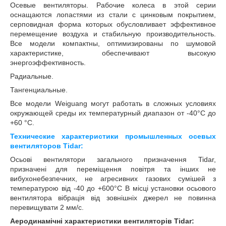
Осевые вентиляторы. Рабочие колеса в этой серии
оснащаются лопастями из стали с цинковым покрытием,
серповидная форма которых обусловливает эффективное
перемещение воздуха и стабильную производительность.
Все модели компактны, оптимизированы по шумовой
характеристике, обеспечивают высокую
энергоэффективность.
Радиальные.
Тангенциальные.
Все модели Weiguang могут работать в сложных условиях
окружающей среды их температурный диапазон от -40°С до
+60 °С.
Технические характеристики промышленных осевых
вентиляторов Tidar:
Осьові вентилятори загального призначення Tidar,
призначені для переміщення повітря та інших не
вибухонебезпечних, не агресивних газових сумішей з
температурою від -40 до +600°С В місці установки осьового
вентилятора вібрація від зовнішніх джерел не повинна
перевищувати 2 мм/с.
Аеродинамічні характеристики вентиляторів Tidar: